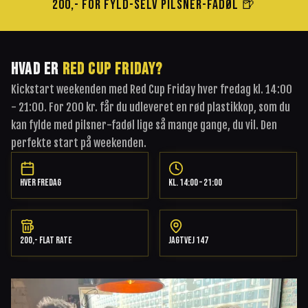
200,- FOR FYLD-SELV PILSNER-FADØL 🍺
HVAD ER
RED CUP FRIDAY?
Kickstart weekenden med Red Cup Friday hver fredag kl. 14:00
- 21:00. For 200 kr. får du udleveret en rød plastikkop, som du
kan fylde med pilsner-fadøl lige så mange gange, du vil. Den
perfekte start på weekenden.
HVER FREDAG
KL. 14:00 – 21:00
200,- FLAT RATE
JAGTVEJ 147