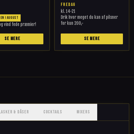
FREDAG
kl.
14-21
Drik hvor meget du kan af pilsner
GEN I AUGUST
for kun 200,-
 og vind fede præmier!
SE MERE
SE MERE
LASKER & DÅSER
COCKTAILS
MIXERS