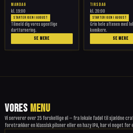
MANDAG
TIRSDAG
kl.
19:00
kl.
20:00
STARTER IGEN I AUGUST
STARTER IGEN I AUGUST
Tilmeld dig vores ugentlige
Grin hele aftenen med lo
dartturnering.
komikere.
SE MERE
SE MERE
VORES
MENU
Vi serverer over 25 forskellige øl – fra lokale fadøl til sjældne c
foretrækker en klassisk pilsner eller en hazy IPA, har vi noget for