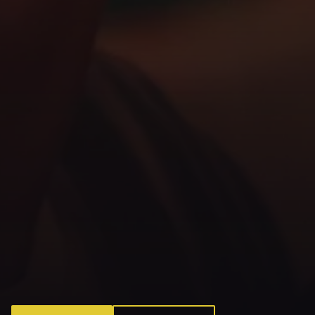
The Fluffy Duck – Hjørnets Ølbar på Nørrebro med dart, brætspil og over 