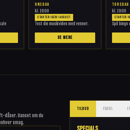
ONSDAG
TORSDAG
kl.
19:00
kl.
19:00
STARTER IGEN I AUGUST
STARTER I
kale
Test din musikviden med venner.
Spil bingo
SE MERE
TILBUD
FADØL
F
raft-dåser. Uanset om du
 enhver smag.
SPECIALS