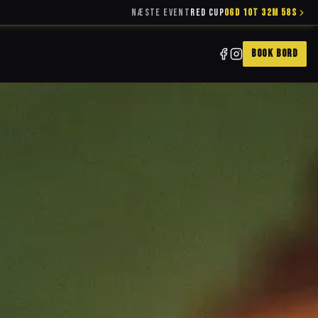
NÆSTE EVENT
RED CUP
06D 10T 32M 56S
BOOK BORD