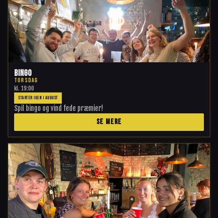
Bingo
TORSDAG
kl.
19:00
STARTER IGEN I AUGUST
Spil bingo og vind fede præmier!
SE MERE