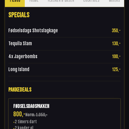
TILBUD
FADØL
FLASKER & DÅSER
COCKTAILS
MIXERS
SPECIALS
Fødselsdags Shotslagkage
350,-
Tequila Slam
130,-
4x Jagerbombs
100,-
Long Island
125,-
PAKKEDEALS
Fødselsdagspakken
800,-
Norm.
1.050,-
2 timers dart
•
2 kander øl
•