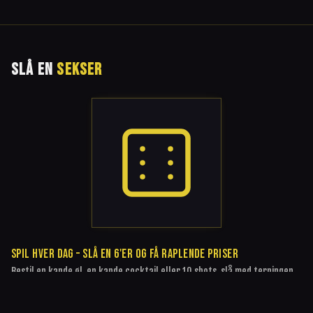
SLÅ EN
SEKSER
SPIL HVER DAG – SLÅ EN 6'ER OG FÅ RAPLENDE PRISER
Bestil en kande øl, en kande cocktail eller 10 shots, slå med terningen,
og rammer du en 6'er, får du din bestilling til en raplende lav pris. Ellers
betaler du normal pris. Så simpelt er det.