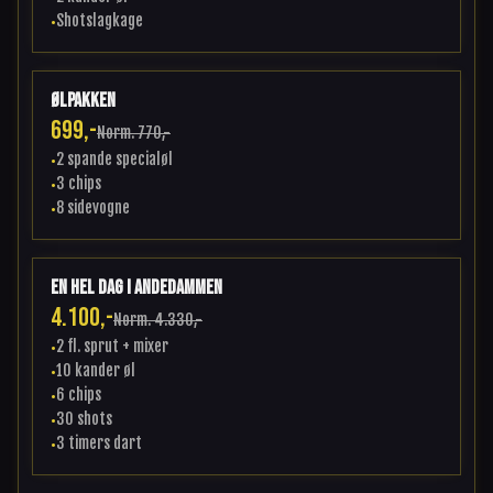
Shotslagkage
•
Ølpakken
699,-
Norm.
770,-
2 spande specialøl
•
3 chips
•
8 sidevogne
•
En hel dag i andedammen
4.100,-
Norm.
4.330,-
2 fl. sprut + mixer
•
10 kander øl
•
6 chips
•
30 shots
•
3 timers dart
•