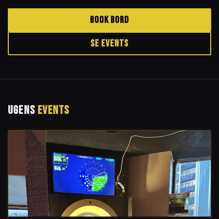
The Fluffy Duck – Hjørnets Ølbar på Nørrebro med dart, brætspil og over 
BOOK BORD
SE EVENTS
UGENS
EVENTS