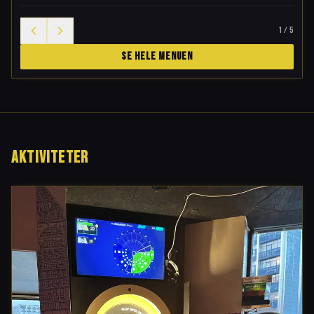
1
/
5
SE HELE MENUEN
AKTIVITETER