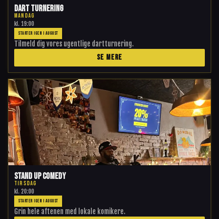
Dart Turnering
MANDAG
kl.
19:00
STARTER IGEN I AUGUST
Tilmeld dig vores ugentlige dartturnering.
SE MERE
Stand Up Comedy
TIRSDAG
kl.
20:00
STARTER IGEN I AUGUST
Grin hele aftenen med lokale komikere.